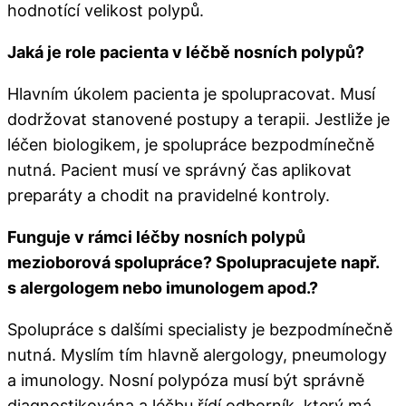
hodnotící velikost polypů.
Jaká je role pacienta v léčbě nosních polypů?​
Hlavním úkolem pacienta je spolupracovat. Musí
dodržovat stanovené postupy a terapii. Jestliže je
léčen biologikem, je spolupráce bezpodmínečně
nutná. Pacient musí ve správný čas aplikovat
preparáty a chodit na pravidelné kontroly.
Funguje v rámci léčby nosních polypů
mezioborová spolupráce? Spolupracujete např.
s alergologem nebo imunologem apod.?
Spolupráce s dalšími specialisty je bezpodmínečně
nutná. Myslím tím hlavně alergology, pneumology
a imunology. Nosní polypóza musí být správně
diagnostikována a léčbu řídí odborník, který má