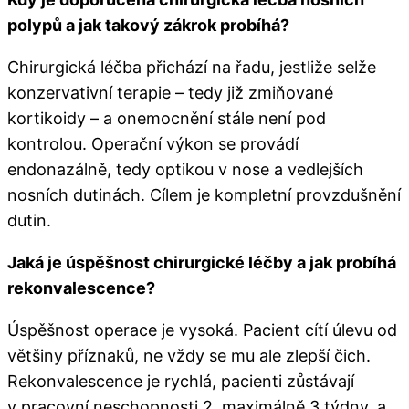
polypů a jak takový zákrok probíhá?​
Chirurgická léčba přichází na řadu, jestliže selže
konzervativní terapie – tedy již zmiňované
kortikoidy – a onemocnění stále není pod
kontrolou. Operační výkon se provádí
endonazálně, tedy optikou v nose a vedlejších
nosních dutinách. Cílem je kompletní provzdušnění
dutin.
Jaká je úspěšnost chirurgické léčby a jak probíhá
rekonvalescence?
Úspěšnost operace je vysoká. Pacient cítí úlevu od
většiny příznaků, ne vždy se mu ale zlepší čich.
Rekonvalescence je rychlá, pacienti zůstávají
v pracovní neschopnosti 2, maximálně 3 týdny, a