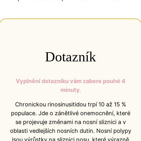
Dotazník
Vyplnění dotazníku vám zabere pouhé 4
minuty.
Chronickou rinosinusitidou trpí 10 až 15 %
populace. Jde o zánětlivé onemocnění, které
se projevuje změnami na nosní sliznici a v
oblasti vedlejších nosních dutin. Nosní polypy
jsou výrůstky na sliznici nosu, které výrazně