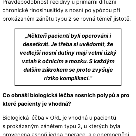
Pravděpodobnost recidivy u primární difuzní
chronické rinosinusitidy s nosní polypózou při
prokázaném zánětu typu 2 se rovná téměř jistotě.
„
Někteří pacienti byli operováni i
desetkrát. Je třeba si uvědomit, že
vedlejší nosní dutiny mají velmi úzký
vztah k očnicím a mozku. S každým
dalším zákrokem se proto zvyšuje
riziko komplikací.
“
Co obnáší biologická léčba nosních polypů a pro
které pacienty je vhodná?​
Biologická léčba v ORL je vhodná u pacientů
s prokázaným zánětem typu 2, u kterých byla
provedena aspoň jedna operace, ale onemocnění