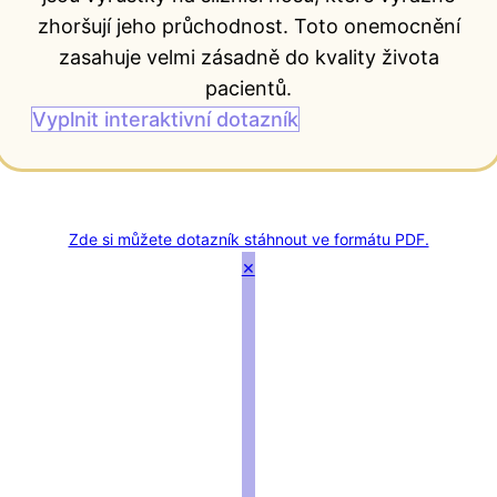
zhoršují jeho průchodnost. Toto onemocnění
zasahuje velmi zásadně do kvality života
pacientů.
Vyplnit interaktivní dotazník
Zde si můžete dotazník stáhnout ve formátu PDF.
×