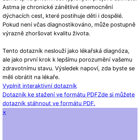
Astma je chronické zánětlivé onemocnění
dýchacích cest, které postihuje děti i dospělé.
Pokud není včas diagnostikováno, může postupně
výrazně zhoršovat kvalitu života.
Tento dotazník neslouží jako lékařská diagnóza,
ale jako první krok k lepšímu porozumění vašemu
zdravotnímu stavu. Výsledek napoví, zda byste se
měli obrátit na lékaře.
Vyplnit interaktivní dotazník
Dotazník ke stažení ve formátu PDF
Zde si můžete
dotazník stáhnout ve formátu PDF.
×