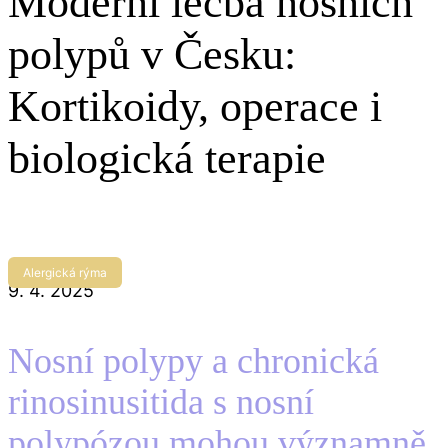
Moderní léčba nosních
polypů v Česku:
Kortikoidy, operace i
biologická terapie
Alergická rýma
9. 4. 2025
Nosní polypy a chronická
rinosinusitida s nosní
polypózou mohou významně