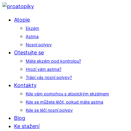
Atopie
Ekzém
Astma
Nosní polypy
Otestujte se
Máte ekzém pod kontrolou?
Hrozí vám astma?
Trápí vás nosní polypy?
Kontakty
Kde vám pomohou s atopickým ekzémem
Kde se můžete léčit, pokud máte astma
Kde se léčí nosní polypy
Blog
Ke stažení