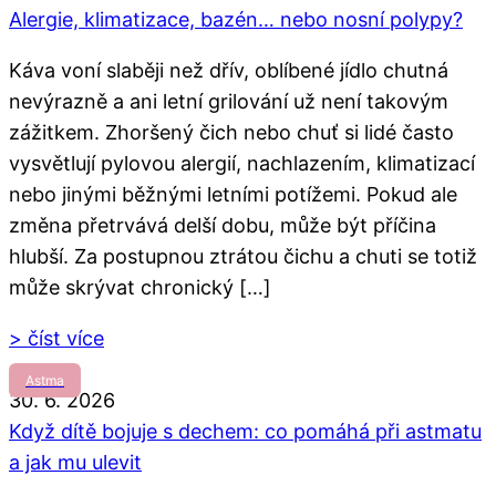
Alergie, klimatizace, bazén… nebo nosní polypy?
Káva voní slaběji než dřív, oblíbené jídlo chutná
nevýrazně a ani letní grilování už není takovým
zážitkem. Zhoršený čich nebo chuť si lidé často
vysvětlují pylovou alergií, nachlazením, klimatizací
nebo jinými běžnými letními potížemi. Pokud ale
změna přetrvává delší dobu, může být příčina
hlubší. Za postupnou ztrátou čichu a chuti se totiž
může skrývat chronický […]
> číst více
Astma
30. 6. 2026
Když dítě bojuje s dechem: co pomáhá při astmatu
a jak mu ulevit