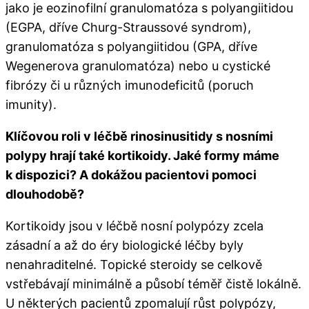
jako je eozinofilní granulomatóza s polyangiitidou
(EGPA, dříve Churg-Straussové syndrom),
granulomatóza s polyangiitidou (GPA, dříve
Wegenerova granulomatóza) nebo u cystické
fibrózy či u různých imunodeficitů (poruch
imunity).
Klíčovou roli v léčbě rinosinusitidy s nosními
polypy hrají také kortikoidy. Jaké formy máme
k dispozici? A dokážou pacientovi pomoci
dlouhodobě?
Kortikoidy jsou v léčbě nosní polypózy zcela
zásadní a až do éry biologické léčby byly
nenahraditelné. Topické steroidy se celkově
vstřebávají minimálně a působí téměř čistě lokálně.
U některých pacientů zpomalují růst polypózy,