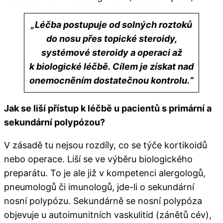
„Léčba postupuje od solných roztoků
do nosu přes topické steroidy,
systémové steroidy a operaci až
k biologické léčbě.
Cílem je získat nad
onemocněním dostatečnou kontrolu.“
Jak se liší přístup k léčbě u pacientů s primární a
sekundární polypózou?
V zásadě tu nejsou rozdíly, co se týče kortikoidů
nebo operace. Liší se ve výběru biologického
preparátu. To je ale již v kompetenci alergologů,
pneumologů či imunologů, jde-li o sekundární
nosní polypózu. Sekundárně se nosní polypóza
objevuje u autoimunitních vaskulitid (zánětů cév),