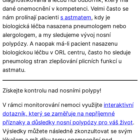
dané onemocnění v kompetenci. Velmi často se
nám prolínají pacienti
s astmatem
, kdy je
biologická léčba nasazena pneumologem nebo
alergologem, a my sledujeme vývoj nosní
polypózy. A naopak má-li pacient nasazenu
biologickou léčbu v ORL centru, často ho sleduje
pneumolog stran zlepšování plicních funkcí u
astmatu.
Získejte kontrolu nad nosními polypy!
V rámci monitorování nemoci využijte
interaktivní
dotazník, který se zaměřuje na nepříjemné
příznaky a důsledky nosní polypózy pro váš život
.
Výsledky můžete následně zkonzultovat se svým
lékařem a mít díky tomu onemocnění pod