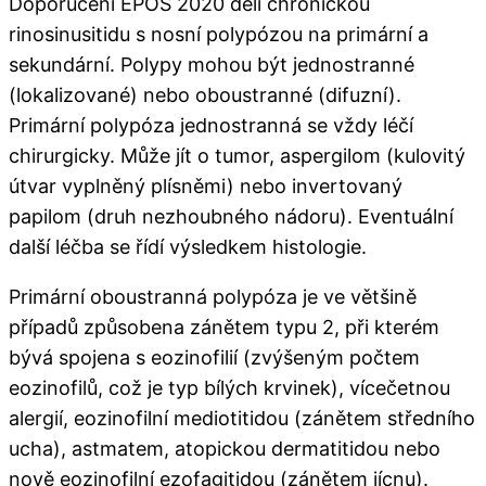
Doporučení EPOS 2020 dělí chronickou
rinosinusitidu s nosní polypózou na primární a
sekundární. Polypy mohou být jednostranné
(lokalizované) nebo oboustranné (difuzní).
Primární polypóza jednostranná se vždy léčí
chirurgicky. Může jít o tumor, aspergilom (kulovitý
útvar vyplněný plísněmi) nebo invertovaný
papilom (druh nezhoubného nádoru). Eventuální
další léčba se řídí výsledkem histologie.
Primární oboustranná polypóza je ve většině
případů způsobena zánětem typu 2, při kterém
bývá spojena s eozinofilií (zvýšeným počtem
eozinofilů, což je typ bílých krvinek), vícečetnou
alergií, eozinofilní mediotitidou (zánětem středního
ucha), astmatem, atopickou dermatitidou nebo
nově eozinofilní ezofagitidou (zánětem jícnu).