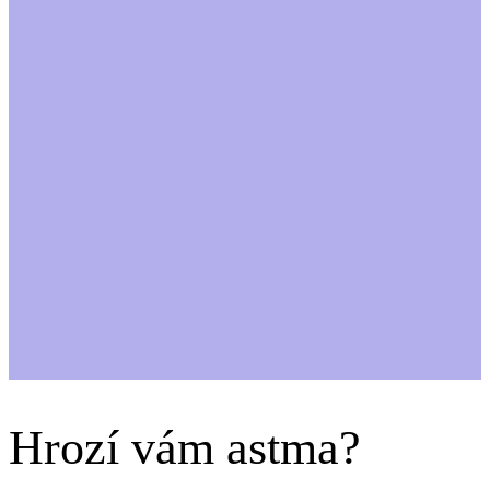
Hrozí vám astma?