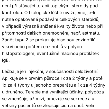
není při stávající terapii topickými steroidy pod
kontrolou. O biologické léčbě uvažujeme, je-li
nutné opakované podávání celkových steroidů,
v případě výrazně snížené kvality života nebo při
přítomnosti dalších onemocnění, např. astmatu.
Zánět typu 2 se prokazuje hladinou eozinofilů
v krvi nebo počtem eozinofilů v polypu
histopatologem, eventuálně hladinou protilátek
IgE.
Léčba je jen injekční, v současnosti celoživotní.
Aplikuje se v prvním půlroce 1x za 2 týdny a poté
1x za 4 týdny u jednoho preparátu a 1x za 4 týdny
u druhého. Terapie má vynikající účinky, polypóza
se zmenšuje, až mizí, omezuje se sekrece a u
většiny pacientů se zlepšuje čich a chuť. Velmi