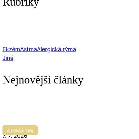
Rubriky
Ekzém
Astma
Alergická rýma
Jiné
Nejnovější články
Alergická rýma
7. 7. 2026