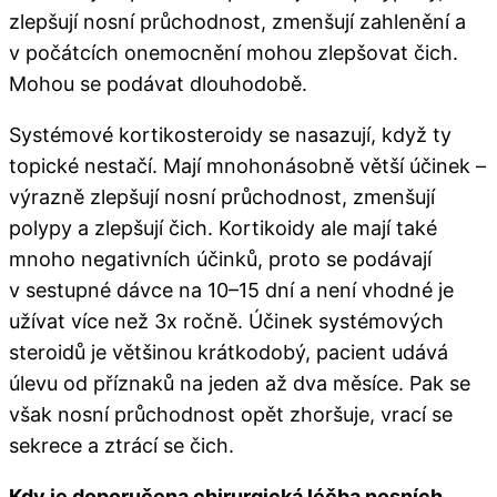
zlepšují nosní průchodnost, zmenšují zahlenění a
v počátcích onemocnění mohou zlepšovat čich.
Mohou se podávat dlouhodobě.
Systémové kortikosteroidy se nasazují, když ty
topické nestačí. Mají mnohonásobně větší účinek –
výrazně zlepšují nosní průchodnost, zmenšují
polypy a zlepšují čich. Kortikoidy ale mají také
mnoho negativních účinků, proto se podávají
v sestupné dávce na 10–15 dní a není vhodné je
užívat více než 3x ročně. Účinek systémových
steroidů je většinou krátkodobý, pacient udává
úlevu od příznaků na jeden až dva měsíce. Pak se
však nosní průchodnost opět zhoršuje, vrací se
sekrece a ztrácí se čich.
Kdy je doporučena chirurgická léčba nosních