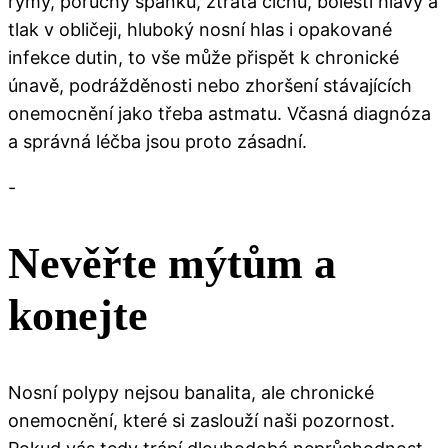
rýmy, poruchy spánku, ztráta čichu, bolesti hlavy a
tlak v obličeji, hluboký nosní hlas i opakované
infekce dutin, to vše může přispět k chronické
únavě, podrážděnosti nebo zhoršení stávajících
onemocnění jako třeba astmatu. Včasná diagnóza
a správná léčba jsou proto zásadní.
-
Nevěřte mýtům a
konejte
Nosní polypy nejsou banalita, ale chronické
onemocnění, které si zaslouží naši pozornost.