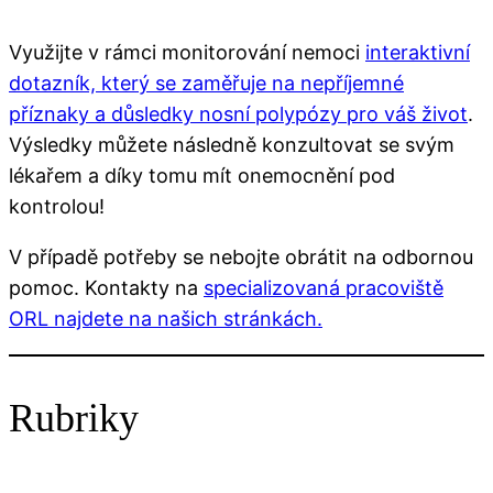
Využijte v rámci monitorování nemoci
interaktivní
dotazník, který se zaměřuje na nepříjemné
příznaky a důsledky nosní polypózy pro váš život
.
Výsledky můžete následně konzultovat se svým
lékařem a díky tomu mít onemocnění pod
kontrolou!
V případě potřeby se nebojte obrátit na odbornou
pomoc. Kontakty na
specializovaná pracoviště
ORL najdete na našich stránkách.
Rubriky