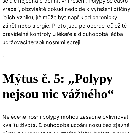
se ale nejedná o definitivní řešení. Polypy se často
vracejí, obzvláště pokud nedojde k vyřešení příčiny
jejich vzniku, jíž může být například chronický
zánět nebo alergie. Proto jsou po operaci důležité
pravidelné kontroly u lékaře a dlouhodobá léčba
udržovací terapií nosními spreji.
-
Mýtus č. 5: „Polypy
nejsou nic vážného“
Neléčené nosní polypy mohou zásadně ovlivňovat
kvalitu života. Dlouhodobé ucpání nosu bez zjevné