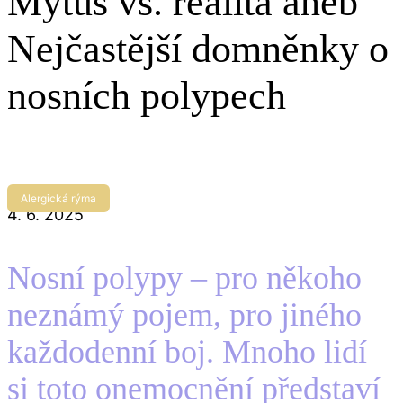
Mýtus vs. realita aneb
Nejčastější domněnky o
nosních polypech
Alergická rýma
4. 6. 2025
Nosní polypy – pro někoho
neznámý pojem, pro jiného
každodenní boj. Mnoho lidí
si toto onemocnění představí