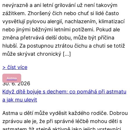
nevýrazně a ani letní grilování už není takovým
zážitkem. Zhoršený čich nebo chuť si lidé často
vysvětlují pylovou alergií, nachlazením, klimatizací
nebo jinými běžnými letními potížemi. Pokud ale
změna přetrvává delší dobu, může být příčina
hlubší. Za postupnou ztrátou čichu a chuti se totiž
může skrývat chronický […]
> číst více
Astma
30. 6. 2026
Když dítě bojuje s dechem: co pomáhá při astmatu
a jak mu ulevit
Astma u dětí může vyděsit každého rodiče. Dobrou
zprávou ale je, že při správné léčbě mohou děti s
astmatem žít stejně aktivně jako jejich vrstevníci.