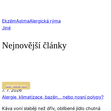
Ekzém
Astma
Alergická rýma
Jiné
Nejnovější články
Alergická rýma
7. 7. 2026
Alergie, klimatizace, bazén… nebo nosní polypy?
Káva voní slaběji než dřív, oblíbené jídlo chutná