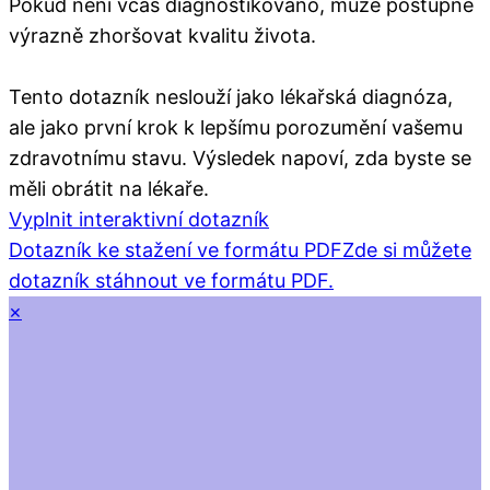
Pokud není včas diagnostikováno, může postupně
výrazně zhoršovat kvalitu života.
Tento dotazník neslouží jako lékařská diagnóza,
ale jako první krok k lepšímu porozumění vašemu
zdravotnímu stavu. Výsledek napoví, zda byste se
měli obrátit na lékaře.
Vyplnit interaktivní dotazník
Dotazník ke stažení ve formátu PDF
Zde si můžete
dotazník stáhnout ve formátu PDF.
×