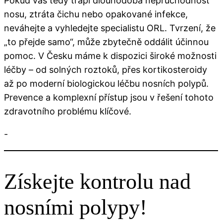
Pokud vás tedy trápí dlouhodobá neprůchodnost
nosu, ztráta čichu nebo opakované infekce,
neváhejte a vyhledejte specialistu ORL. Tvrzení, že
„to přejde samo“, může zbytečně oddálit účinnou
pomoc. V Česku máme k dispozici široké možnosti
léčby – od solných roztoků, přes kortikosteroidy
až po moderní biologickou léčbu nosních polypů.
Prevence a komplexní přístup jsou v řešení tohoto
zdravotního problému klíčové.
-
Získejte kontrolu nad
nosními polypy!