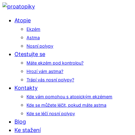
Atopie
Ekzém
Astma
Nosní polypy
Otestujte se
Máte ekzém pod kontrolou?
Hrozí vám astma?
Trápí vás nosní polypy?
Kontakty
Kde vám pomohou s atopickým ekzémem
Kde se můžete léčit, pokud máte astma
Kde se léčí nosní polypy
Blog
Ke stažení