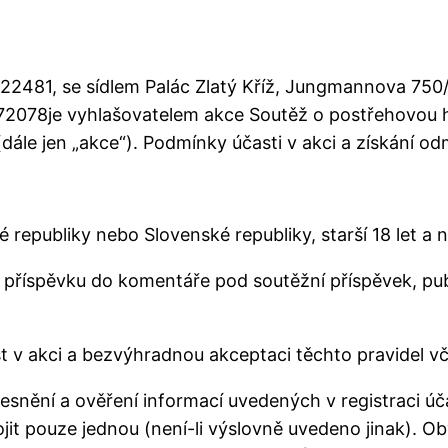
122481, se sídlem Palác Zlatý Kříž, Jungmannova 750
078je vyhlašovatelem akce Soutěž o postřehovou hr
ále jen „akce“). Podmínky účasti v akci a získání odm
 republiky nebo Slovenské republiky, starší 18 let 
ním příspěvku do komentáře pod soutěžní příspěvek, 
st v akci a bezvýhradnou akceptaci těchto pravidel 
řesnění a ověření informací uvedených v registraci úč
ojit pouze jednou (není-li výslovně uvedeno jinak).