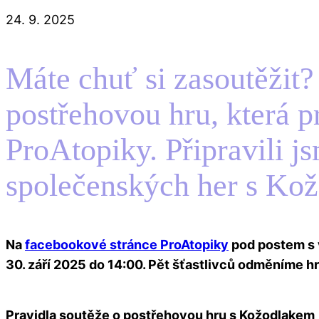
Jiné
24. 9. 2025
Máte chuť si zasoutěžit?
postřehovou hru, která p
ProAtopiky. Připravili j
společenských her s Kožo
Na
facebookové stránce ProAtopiky
pod postem s 
30. září 2025 do 14:00. Pět šťastlivců odměníme hro
Pravidla soutěže o postřehovou hru s Kožodlakem