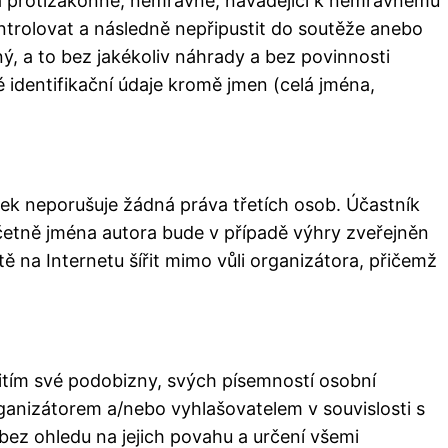
ora protizákonné, nemravné, navádějící k nemravnému
ntrolovat a následně nepřipustit do soutěže anebo
ý, a to bez jakékoliv náhrady a bez povinnosti
 identifikační údaje kromě jmen (celá jména,
vek neporušuje žádná práva třetích osob. Účastník
 včetně jména autora bude v případě výhry zveřejněn
ě na Internetu šířit mimo vůli organizátora, přičemž
itím své podobizny, svých písemností osobní
anizátorem a/nebo vyhlašovatelem v souvislosti s
bez ohledu na jejich povahu a určení všemi