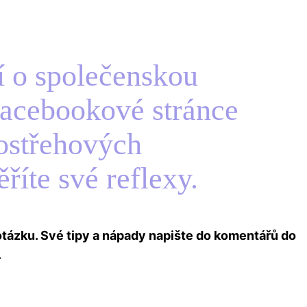
ní o společenskou
 facebookové stránce
postřehových
íte své reflexy.
tázku. Své tipy a nápady napište do komentářů do
.