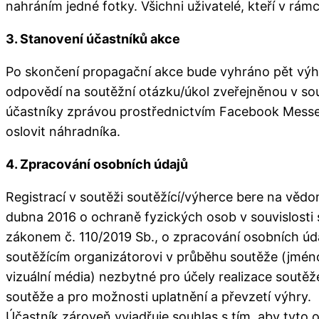
nahráním jedné fotky. Všichni uživatelé, kteří v rám
3. Stanovení účastníků akce
Po skončení propagační akce bude vyhráno pět vý
odpovědí na soutěžní otázku/úkol zveřejněnou v so
účastníky zprávou prostřednictvím Facebook Messen
oslovit náhradníka.
4. Zpracování osobních údajů
Registrací v soutěži soutěžící/výherce bere na věd
dubna 2016 o ochraně fyzických osob v souvislosti
zákonem č. 110/2019 Sb., o zpracování osobních úd
soutěžícím organizátorovi v průběhu soutěže (jméno, p
vizuální média) nezbytné pro účely realizace soutě
soutěže a pro možnosti uplatnění a převzetí výhry.
Účastník zároveň vyjadřuje souhlas s tím, aby tyto