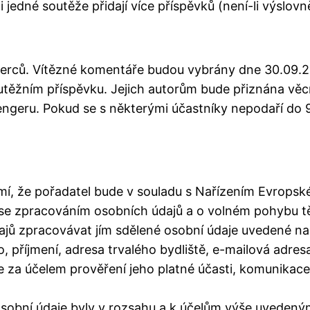
ci jedné soutěže přidají více příspěvků (není-li výslo
herců. Vítězné komentáře budou vybrány dne 30.09
utěžním příspěvku. Jejich autorům bude přiznána věc
geru. Pokud se s některými účastníky nepodaří do 9
omí, že pořadatel bude v souladu s Nařízením Evrops
 se zpracováním osobních údajů a o volném pohybu tě
ajů zpracovávat jím sdělené osobní údaje uvedené n
říjmení, adresa trvalého bydliště, e-mailová adresa, t
že za účelem prověření jeho platné účasti, komunikac
 osobní údaje byly v rozsahu a k účelům výše uvedený