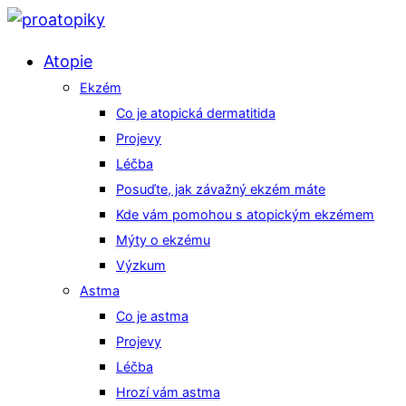
Atopie
Ekzém
Co je atopická dermatitida
Projevy
Léčba
Posuďte, jak závažný ekzém máte
Kde vám pomohou s atopickým ekzémem
Mýty o ekzému
Výzkum
Astma
Co je astma
Projevy
Léčba
Hrozí vám astma