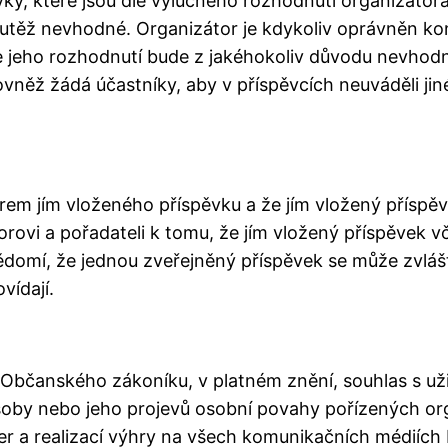
vky, které jsou dle výlučného rozhodnutí organizát
utěž nevhodné. Organizátor je kdykoliv oprávněn ko
le jeho rozhodnutí bude z jakéhokoliv důvodu nevhodn
něž žádá účastníky, aby v příspěvcích neuváděli jiné
orem jím vloženého příspěvku a že jím vložený příspě
átorovi a pořadateli k tomu, že jím vložený příspěvek
vědomí, že jednou zveřejněný příspěvek se může zvlášt
ovídají.
 Občanského zákoníku, v platném znění, souhlas s už
oby nebo jeho projevů osobní povahy pořízených org
er a realizací výhry na všech komunikačních médiích 