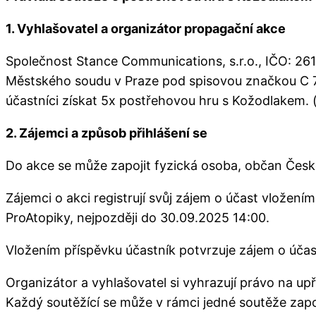
1. Vyhlašovatel a organizátor propagační akce
Společnost Stance Communications, s.r.o., IČO: 26
Městského soudu v Praze pod spisovou značkou C 72
účastníci získat 5x postřehovou hru s Kožodlakem. (d
2. Zájemci a způsob přihlášení se
Do akce se může zapojit fyzická osoba, občan České
Zájemci o akci registrují svůj zájem o účast vlože
ProAtopiky, nejpozději do 30.09.2025 14:00.
Vložením příspěvku účastník potvrzuje zájem o úča
Organizátor a vyhlašovatel si vyhrazují právo na up
Každý soutěžící se může v rámci jedné soutěže zap