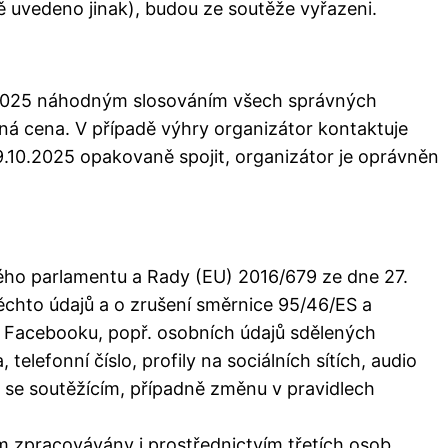
vně uvedeno jinak), budou ze soutěže vyřazeni.
.2025 náhodným slosováním všech správných
ná cena. V případě výhry organizátor kontaktuje
.10.2025 opakovaně spojit, organizátor je oprávněn
kého parlamentu a Rady (EU) 2016/679 ze dne 27.
chto údajů a o zrušení směrnice 95/46/ES a
a Facebooku, popř. osobních údajů sdělených
elefonní číslo, profily na sociálních sítích, audio
e se soutěžícím, případně změnu v pravidlech
m zpracovávány i prostřednictvím třetích osob