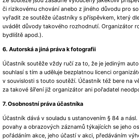
Ze soutěže jsou zásadně vyloučeny jakékoliv příspě
či rizikovému chování anebo z jiného důvodu pro so
vyřadit ze soutěže účastníky s příspěvkem, který d
uvádět důvody takového rozhodnutí. Organizátor rov
bydliště apod.).
6.
Autorská a jiná práva k fotografii
Účastník soutěže vždy ručí za to, že je jediným aut
souhlasí s tím a uděluje bezplatnou licenci organiz
v souvislosti s touto soutěží. Účastník též bere na 
za takové šíření již organizátor ani pořadatel neodp
7. Osobnostní práva účastníka
Účastník dává v souladu s ustanovením § 84 a násl.
povahy a obrazových záznamů týkajících se jeho os
pořádáním akce, jeho účastí v akci, předáváním výh