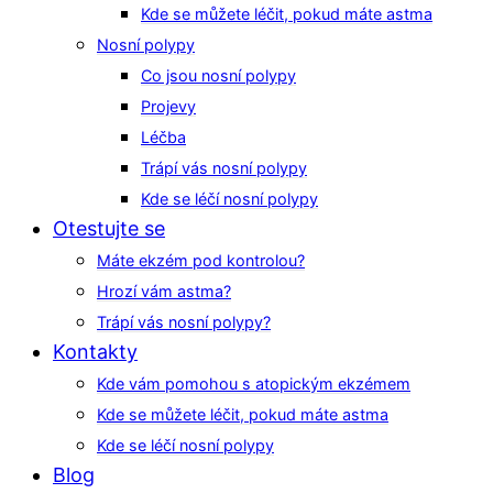
Kde se můžete léčit, pokud máte astma
Nosní polypy
Co jsou nosní polypy
Projevy
Léčba
Trápí vás nosní polypy
Kde se léčí nosní polypy
Otestujte se
Máte ekzém pod kontrolou?
Hrozí vám astma?
Trápí vás nosní polypy?
Kontakty
Kde vám pomohou s atopickým ekzémem
Kde se můžete léčit, pokud máte astma
Kde se léčí nosní polypy
Blog