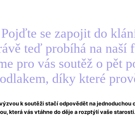
 Pojďte se zapojit do klá
rávě teď probíhá na naší
sme pro vás soutěž o pět 
dlakem, díky které prověř
výzvou k soutěži stačí odpovědět na jednoduchou o
u, která vás vtáhne do děje a rozptýlí vaše starosti