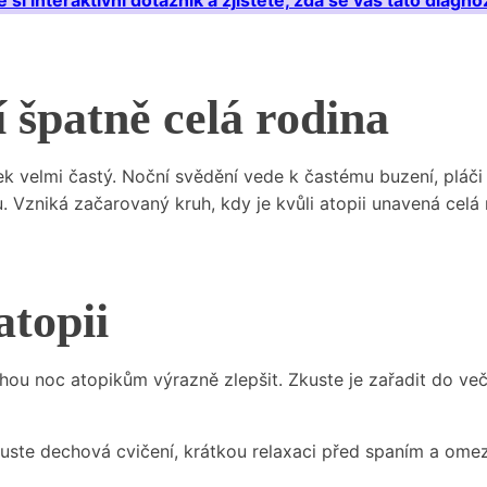
 si interaktivní dotazník a zjistěte, zda se vás tato diagnó
í špatně celá rodina
velmi častý. Noční svědění vede k častému buzení, pláči 
u. Vzniká začarovaný kruh, kdy je kvůli atopii unavená celá
atopii
hou noc atopikům výrazně zlepšit. Zkuste je zařadit do veče
Zkuste dechová cvičení, krátkou relaxaci před spaním a om