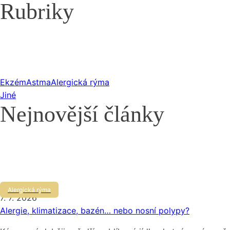
Rubriky
Ekzém
Astma
Alergická rýma
Jiné
Nejnovější články
Alergická rýma
7. 7. 2026
Alergie, klimatizace, bazén… nebo nosní polypy?