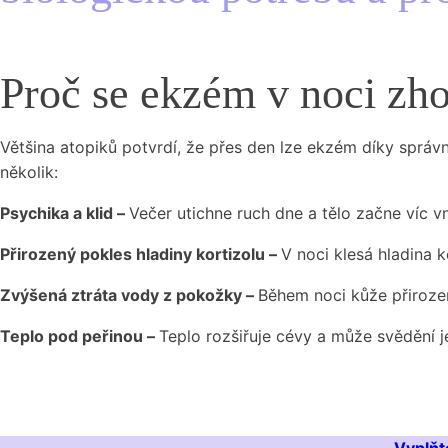
Proč se ekzém v noci zho
Většina atopiků potvrdí, že přes den lze ekzém díky správn
několik:
Psychika a klid –
Večer utichne ruch dne a tělo začne víc v
Přirozený pokles hladiny kortizolu –
V noci klesá hladina k
Zvýšená ztráta vody z pokožky –
Během noci kůže přirozen
Teplo pod peřinou –
Teplo rozšiřuje cévy a může svědění j