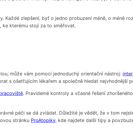
. Každé zlepšení, byť o jedno probuzení méně, o méně rozšk
l, ke kterému stojí za to směřovat.
rolou, může vám pomoci jednoduchý orientační nástroj:
inte
at s ošetřujícím lékařem a společně hledat nejvhodnější p
pracoviště
. Pravidelné kontroly a včasné řešení zhoršeného
vné péči se dá zvládat. Důležité je vědět, že v tom nejste
okovou stránku
ProAtopiky
, kde najdete další tipy a povzbuze