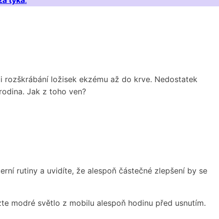
za týká
.
i rozškrábání ložisek ekzému až do krve. Nedostatek
 rodina. Jak z toho ven?
rní rutiny a uvidíte, že alespoň částečné zlepšení by se
ezte modré světlo z mobilu alespoň hodinu před usnutím.