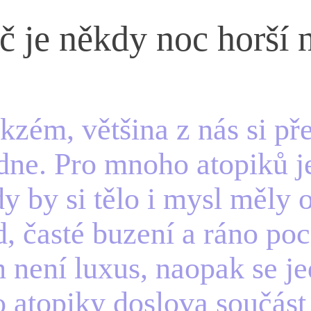
č je někdy noc horší 
kzém, většina z nás si př
dne. Pro mnoho atopiků j
dy by si tělo i mysl měly 
d, časté buzení a ráno po
m není luxus, naopak se j
o atopiky doslova součást