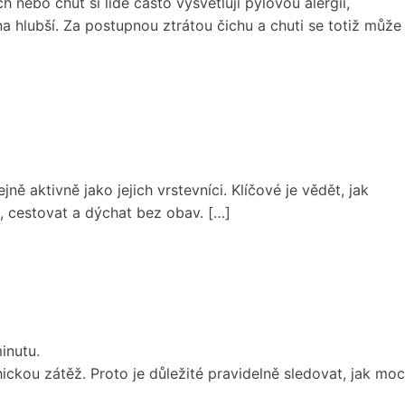
h nebo chuť si lidé často vysvětlují pylovou alergií,
a hlubší. Za postupnou ztrátou čichu a chuti se totiž může
 aktivně jako jejich vrstevníci. Klíčové je vědět, jak
t, cestovat a dýchat bez obav. […]
inutu.
ckou zátěž. Proto je důležité pravidelně sledovat, jak moc