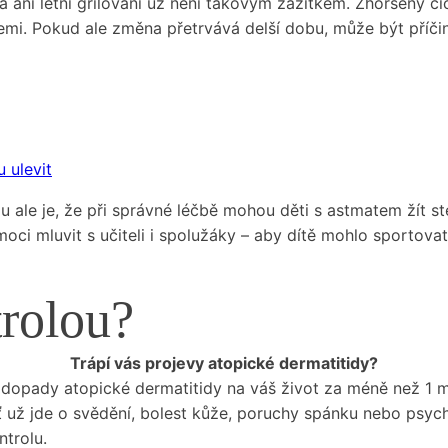
a ani letní grilování už není takovým zážitkem. Zhoršený čic
emi. Pokud ale změna přetrvává delší dobu, může být příčin
 ulevit
e je, že při správné léčbě mohou děti s astmatem žít stejně
moci mluvit s učiteli i spolužáky – aby dítě mohlo sportova
rolou?
Trápí vás projevy atopické dermatitidy?
dopady atopické dermatitidy na váš život za méně než 1 m
 už jde o svědění, bolest kůže, poruchy spánku nebo psychi
ntrolu.