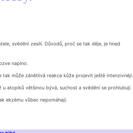
ele, svědění zesílí. Důvodů, proč se tak děje, je hned
 ozve naplno.
 tak může zánětlivá reakce kůže projevit ještě intenzivněji.
ž u atopiků většinou bývá, suchost a svědění se prohlubují.
y tak ekzému vůbec nepomáhají.