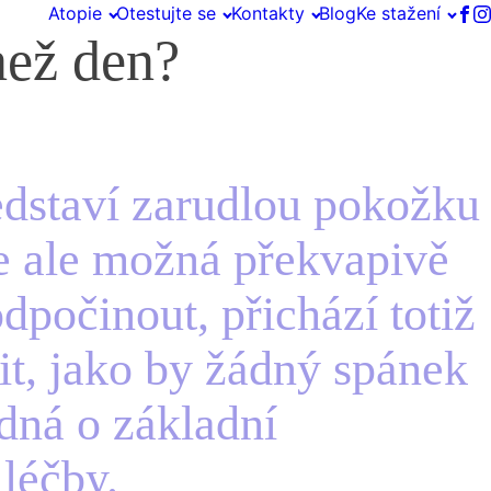
Atopie
Otestujte se
Kontakty
Blog
Ke stažení
než den?
edstaví zarudlou pokožku
e ale možná překvapivě
odpočinout, přichází totiž
cit, jako by žádný spánek
edná o základní
 léčby.