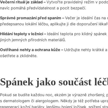
Večerní rituál je základ –
Vytvořte pravidelný režim v podo
navíc pomáhá předvídatelnost a pocit bezpečí.
Správné promazání před spaním –
Večer je ideální čas n
předepsanou lokální léčbu, aplikujte ji dle doporučení lék
Hlídání teploty v ložnici –
Ideální teplota pro klidný spáne
jiných jemných přírodních materiálů.
Ostříhané nehty a ochrana kůže –
Udržujte nehty krátké a
ošetřete a zklidněte.
Spánek jako součást lé
Pokud se budíte každou noc, ekzém je výrazně zhoršený, p
s dermatologem či alergologem. Někdy je též potřeba upravit
regeneraci kožní bariéry, lepšímu hojení ložisek, snížení str