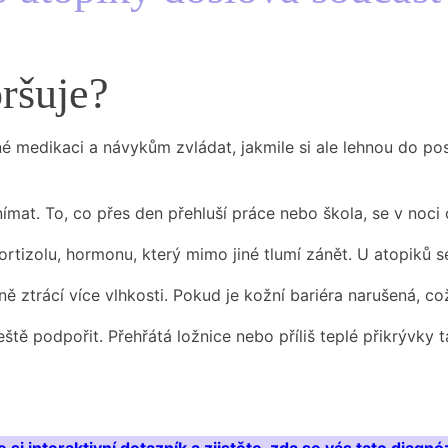
ršuje?
é medikaci a návykům zvládat, jakmile si ale lehnou do post
nímat. To, co přes den přehluší práce nebo škola, se v noci
ortizolu, hormonu, který mimo jiné tlumí zánět. U atopiků se
ě ztrácí více vlhkosti. Pokud je kožní bariéra narušená, co
eště podpořit. Přehřátá ložnice nebo příliš teplé přikrývk