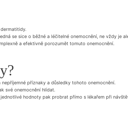
dermatitidy.
dná se sice o běžné a léčitelné onemocnění, ne vždy je al
omplexně a efektivně porozumět tomuto onemocnění.
py?
 na nepříjemné příznaky a důsledky tohoto onemocnění.
ak své onemocnění hlídat.
o jednotlivé hodnoty pak probrat přímo s lékařem při návště