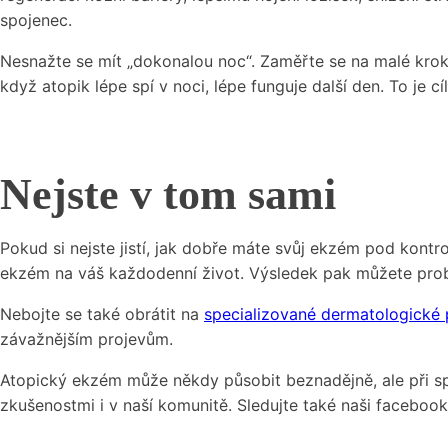
spojenec.
Nesnažte se mít „dokonalou noc“. Zaměřte se na malé kroky
když atopik lépe spí v noci, lépe funguje další den. To je cí
Nejste v tom sami
Pokud si nejste jistí, jak dobře máte svůj ekzém pod kont
ekzém na váš každodenní život. Výsledek pak můžete probr
Nebojte se také obrátit na
specializované dermatologické 
závažnějším projevům.
Atopický ekzém může někdy působit beznadějně, ale při sprá
zkušenostmi i v naší komunitě. Sledujte také naši facebo