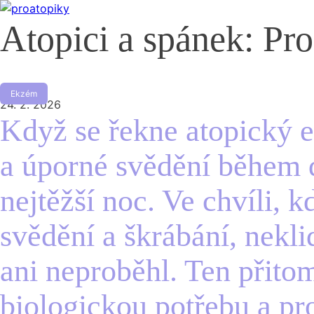
Atopici a spánek: Pro
Ekzém
24. 2. 2026
Když se řekne atopický e
a úporné svědění během 
nejtěžší noc. Ve chvíli, k
svědění a škrábání, nekli
ani neproběhl. Ten přito
biologickou potřebu a pr