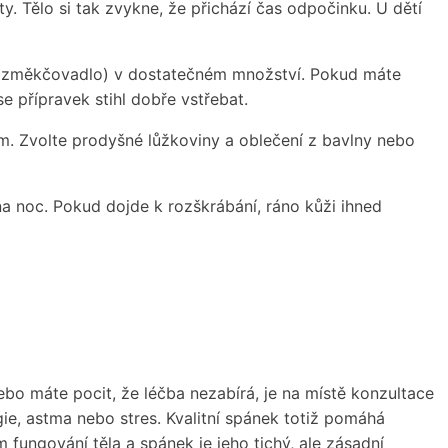
. Tělo si tak zvykne, že přichází čas odpočinku. U dětí
m (změkčovadlo) v dostatečném množství. Pokud máte
e přípravek stihl dobře vstřebat.
m. Zvolte prodyšné lůžkoviny a oblečení z bavlny nebo
a noc. Pokud dojde k rozškrábání, ráno kůži ihned
bo máte pocit, že léčba nezabírá, je na místě konzultace
gie, astma nebo stres. Kvalitní spánek totiž pomáhá
ém fungování těla a spánek je jeho tichý, ale zásadní