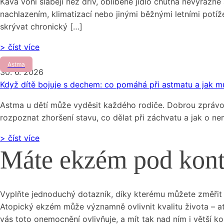
Káva voní slaběji než dřív, oblíbené jídlo chutná nevýrazně 
nachlazením, klimatizací nebo jinými běžnými letními potíž
skrývat chronický […]
> číst více
Astma
30. 6. 2026
Když dítě bojuje s dechem: co pomáhá při astmatu a jak mu
Astma u dětí může vyděsit každého rodiče. Dobrou zprávou al
rozpoznat zhoršení stavu, co dělat při záchvatu a jak o ne
> číst více
Máte ekzém pod kont
Vyplňte jednoduchý dotazník, díky kterému můžete změřit 
Atopický ekzém může významně ovlivnit kvalitu života – ať
vás toto onemocnění ovlivňuje, a mít tak nad ním i větší ko