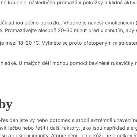
bě koupele, následného promazání pokožky a klidné aktivity
a důkladnou péči o pokožku. Vhodné je nanést emolienciu
aře. Promazávejte alespoň 20–30 minut před ulehnutím, aby s
k je mezi 18–20 °C. Vyhněte se proto přetopeným místnoste
 hladké. U malých dětí mohou pomoci bavlněné rukavičky n
čby
řes den jste vy nebo potomek s atopií extrémně unavení ne
 léčbu nebo řešit i další faktory, jako jsou například aler
esu a posílení imunity. Atopie není „jen o kůži“, je o celkov