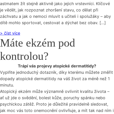
astmatem žít stejně aktivně jako jejich vrstevníci. Klíčové
je vědět, jak rozpoznat zhoršení stavu, co dělat při
záchvatu a jak o nemoci mluvit s učiteli i spolužáky – aby
dítě mohlo sportovat, cestovat a dýchat bez obav. […]
> číst více
Máte ekzém pod
kontrolou?
Trápí vás projevy atopické dermatitidy?
Vyplňte jednoduchý dotazník, díky kterému můžete změřit
dopady atopické dermatitidy na váš život za méně než 1
minutu.
Atopický ekzém může významně ovlivnit kvalitu života –
ať už jde o svědění, bolest kůže, poruchy spánku nebo
psychickou zátěž. Proto je důležité pravidelně sledovat,
jak moc vás toto onemocnění ovlivňuje, a mít tak nad ním i