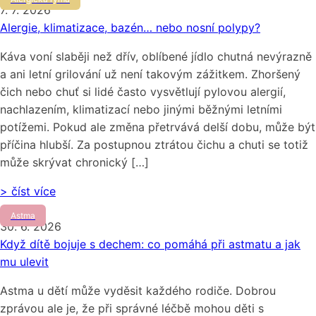
7. 7. 2026
Alergie, klimatizace, bazén… nebo nosní polypy?
Káva voní slaběji než dřív, oblíbené jídlo chutná nevýrazně
a ani letní grilování už není takovým zážitkem. Zhoršený
čich nebo chuť si lidé často vysvětlují pylovou alergií,
nachlazením, klimatizací nebo jinými běžnými letními
potížemi. Pokud ale změna přetrvává delší dobu, může být
příčina hlubší. Za postupnou ztrátou čichu a chuti se totiž
může skrývat chronický […]
> číst více
Astma
30. 6. 2026
Když dítě bojuje s dechem: co pomáhá při astmatu a jak
mu ulevit
Astma u dětí může vyděsit každého rodiče. Dobrou
zprávou ale je, že při správné léčbě mohou děti s