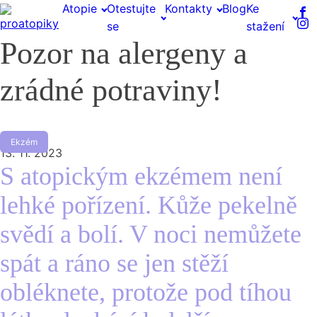
Atopie
Otestujte
Kontakty
Blog
Ke
se
stažení
Pozor na alergeny a
zrádné potraviny!
Ekzém
13. 11. 2023
S atopickým ekzémem není
lehké pořízení. Kůže pekelně
svědí a bolí. V noci nemůžete
spát a ráno se jen stěží
obléknete, protože pod tíhou