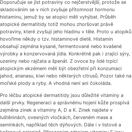
Doporučuje se jíst potraviny co nejčerstvější, protože se
skladováním se v nich zvyšuje přítomnost hormonu
histaminu, jemuž by se atopici měli vyhýbat. Průběh
atopické dermatitidy totiž mohou zhoršovat právě
potraviny, které zvyšují jeho hladinu v těle. Proto u atopiků
hovoříme někdy o tzv. histaminové dietě. Histamin
obsahují zejména kysané, fermentované nebo kvašené
výrobky a konzervovaná jídla. Konkrétně pak i zrající sýry,
uzeniny nebo rajčata a špenát. Z ovoce by lidé trpící
atopickým ekzémem měli být obezřetní při konzumaci
jahod, ananasu, kiwi nebo některých citrusů. Pozor také na
mořské plody a ryby. A vhodná není ani čokoláda.
Pro léčbu atopické dermatitidy jsou důležité vitaminy a
další prvky. Regeneraci a správnému hojení kůže prospívá
zejména zinek a vitaminy A, D a K. Zinek najdete v
luštěninách, ovesných vločkách, červeném mase a
semínkách, například těch dýňových. Dále i v listové a