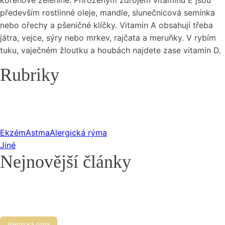
kořenové zelenině. Přirozeným zdrojem vitaminu E jsou
především rostlinné oleje, mandle, slunečnicová semínka
nebo ořechy a pšeničné klíčky. Vitamin A obsahují třeba
játra, vejce, sýry nebo mrkev, rajčata a meruňky. V rybím
tuku, vaječném žloutku a houbách najdete zase vitamin D.
Rubriky
Ekzém
Astma
Alergická rýma
Jiné
Nejnovější články
Alergická rýma