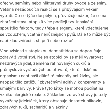
ořechy, semínky nebo některými druhy ovoce a zeleniny.
Většina nežádoucích reakcí se s přibývajícím věkem
vytratí. Co se týče dospělých, převažuje názor, že se na
zhoršení stavu atopiků více podílejí tzv. inhalační
spouštěcí faktory, tedy třeba alergeny, které vdechujeme
se vzduchem, včetně nejrůznějších pylů. Dále to může být
například zvířecí srst, peří nebo roztoči.
V souvislosti s atopickou dermatitidou se doporučuje
zdravý životní styl. Nejen atopici by se měli vyvarovat
nezdravých jídel, zejména rafinovaných cukrů a
průmyslově vyráběných polotovarů, které lidskému
organismu nepřináší důležité minerály ani živiny, ale
naopak tělo zatěžují zbytečnými aditivy, konzervanty a
umělými barvivy. Právě tyto látky se mohou podílet na
vzniku alergické reakce. Základem zdravé stravy je tedy
vyvážený jídelníček, který obsahuje dostatek bílkovin,
zdravých tuků, sacharidů a vlákniny.