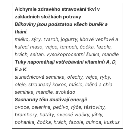
Alchymie zdravého stravování tkví v
základních složkách potravy
Bílkoviny jsou podstatou všech buněk a
tkání
:
mléko, sýry, tvaroh, jogurty, libové vepřové a
kuřecí maso, vejce, tempeh, čočka, fazole,
hrách, seitan, vysokoprocentní šunka, mandle
Tuky napomáhají vstřebávání vitaminů A, D,
E a K
:
slunečnicová semínka, ořechy, vejce, ryby,
oleje, strouhaný kokos, máslo, lněná a chia
semínka, mandle, avokádo
Sacharidy tělu dodávají energii
ovoce, zelenina, pečivo, rýže, těstoviny,
brambory, batáty, ovesné vločky, jáhly,
pohanka, čočka, hrách, fazole, quinoa, kuskus