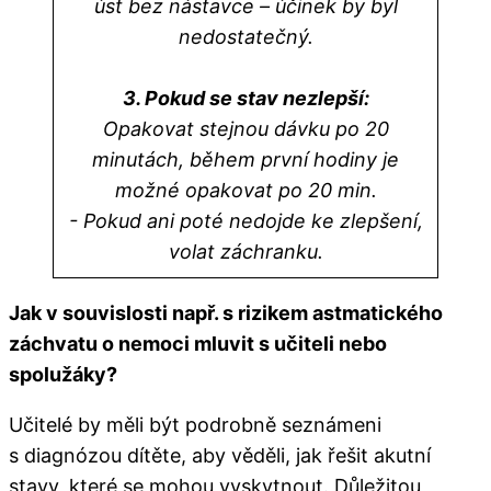
úst bez nástavce – účinek by byl
nedostatečný.
3. Pokud se stav nezlepší:
Opakovat stejnou dávku po 20
minutách, během první hodiny je
možné opakovat po 20 min.
- Pokud ani poté nedojde ke zlepšení,
volat záchranku.
Jak v souvislosti např. s rizikem astmatického
záchvatu o nemoci mluvit s učiteli nebo
spolužáky?
Učitelé by měli být podrobně seznámeni
s diagnózou dítěte, aby věděli, jak řešit akutní
stavy, které se mohou vyskytnout. Důležitou