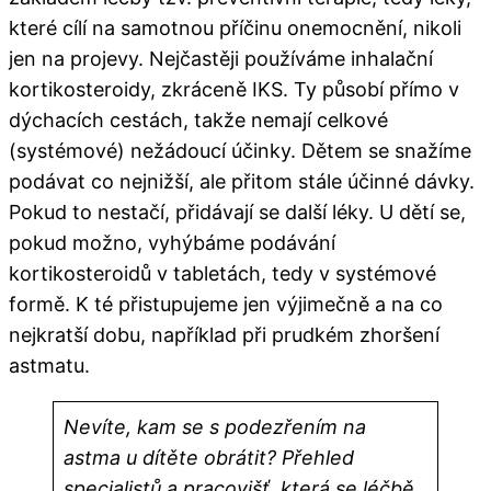
které cílí na samotnou příčinu onemocnění, nikoli
jen na projevy. Nejčastěji používáme inhalační
kortikosteroidy, zkráceně IKS. Ty působí přímo v
dýchacích cestách, takže nemají celkové
(systémové) nežádoucí účinky. Dětem se snažíme
podávat co nejnižší, ale přitom stále účinné dávky.
Pokud to nestačí, přidávají se další léky. U dětí se,
pokud možno, vyhýbáme podávání
kortikosteroidů v tabletách, tedy v systémové
formě. K té přistupujeme jen výjimečně a na co
nejkratší dobu, například při prudkém zhoršení
astmatu.
Nevíte, kam se s podezřením na
astma u dítěte obrátit? Přehled
specialistů a pracovišť, která se léčbě