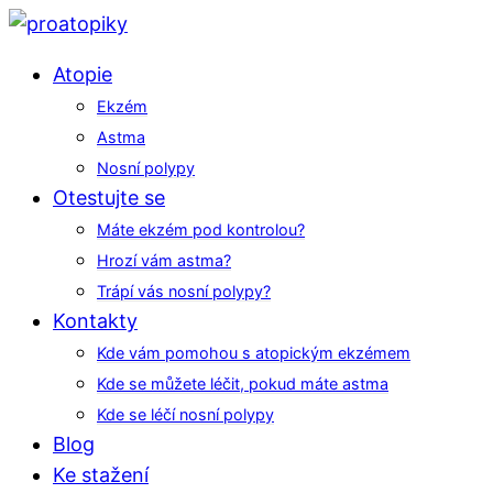
Atopie
Ekzém
Astma
Nosní polypy
Otestujte se
Máte ekzém pod kontrolou?
Hrozí vám astma?
Trápí vás nosní polypy?
Kontakty
Kde vám pomohou s atopickým ekzémem
Kde se můžete léčit, pokud máte astma
Kde se léčí nosní polypy
Blog
Ke stažení