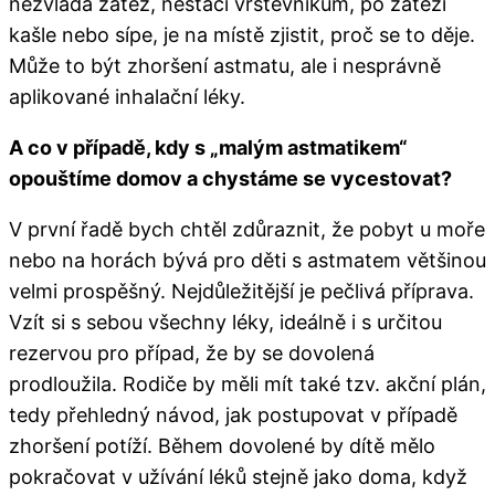
nezvládá zátěž, nestačí vrstevníkům, po zátěži
kašle nebo sípe, je na místě zjistit, proč se to děje.
Může to být zhoršení astmatu, ale i nesprávně
aplikované inhalační léky.
A co v případě, kdy s „malým astmatikem“
opouštíme domov a chystáme se vycestovat?
V první řadě bych chtěl zdůraznit, že pobyt u moře
nebo na horách bývá pro děti s astmatem většinou
velmi prospěšný. Nejdůležitější je pečlivá příprava.
Vzít si s sebou všechny léky, ideálně i s určitou
rezervou pro případ, že by se dovolená
prodloužila. Rodiče by měli mít také tzv. akční plán,
tedy přehledný návod, jak postupovat v případě
zhoršení potíží. Během dovolené by dítě mělo
pokračovat v užívání léků stejně jako doma, když