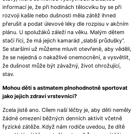
informací je, že při hodinách tělocviku by se při
rozvoji kašle nebo dušnosti měla zátěž ihned
přerušit a podat úlevové léky dle rozpisu v akčním
plánu. U spolužáků záleží na věku. Malým dětem
stačí říci, že má jejich kamarád „slabší průdušky“.
Se staršími už můžeme mluvit otevřeně, aby věděli,
že se nejedná o nakažlivé onemocnění, a vysvětlit,
že dušnost může být závažný, život ohrožující,
stav.
Mohou děti s astmatem plnohodnotně sportovat
jako jejich zdraví vrstevníci?
Zcela jistě ano. Cílem naší léčby je, aby děti neměly
žádné omezení běžných denních aktivit včetně
fyzické zátěže. Když nám rodiče uvedou, že dítě