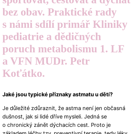
bez obav. Praktické rady
s námi sdílí primář Kliniky
pediatrie a dědičných
poruch metabolismu 1. LF
a VFN MUDr. Petr
Koťátko.
Jaké jsou typické příznaky astmatu u dětí?
Je důležité zdůraznit, že astma není jen občasná
dušnost, jak si lidé dříve mysleli. Jedná se
o chronický zánět dýchacích cest. Proto je
základem léčby tzv. preventivní terapie, tedy léky,