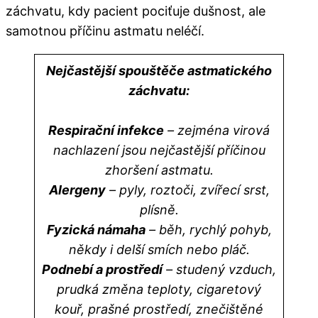
záchvatu, kdy pacient pociťuje dušnost, ale
samotnou příčinu astmatu neléčí.
Nejčastější spouštěče astmatického
záchvatu:
Respirační infekce
– zejména virová
nachlazení jsou nejčastější příčinou
zhoršení astmatu.
Alergeny
– pyly, roztoči, zvířecí srst,
plísně.
Fyzická námaha
– běh, rychlý pohyb,
někdy i delší smích nebo pláč.
Podnebí a prostředí
– studený vzduch,
prudká změna teploty, cigaretový
kouř, prašné prostředí, znečištěné